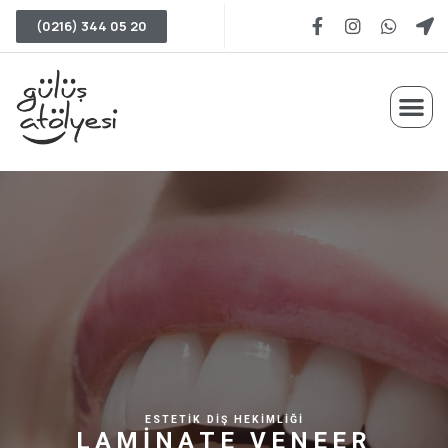
(0216) 344 05 20​
ESTETİK DİŞ HEKİMLİĞİ
L
A
M
İ
N
A
T
E
V
E
N
E
E
R