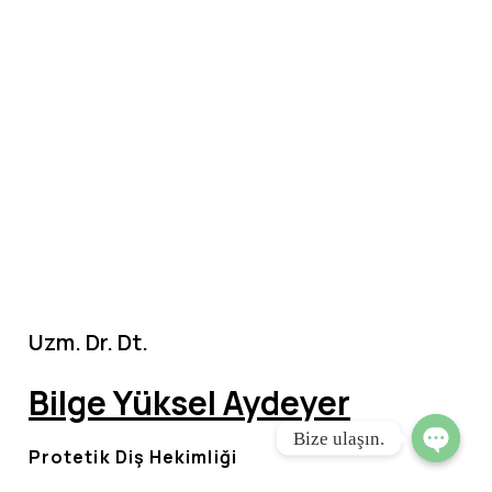
Uzm. Dr. Dt.
Bilge Yüksel Aydeyer
Bize ulaşın.
Protetik Diş Hekimliği
Open ch