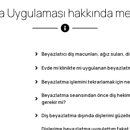
 Uygulaması hakkında mera
Beyazlatıcı diş macunları, ağız suları, di
Evde mi klinikte mi uygulanan beyazlatm
Beyazlatma işlemini tekrarlamak için n
Beyazlatma seansından önce diş hekim
gerekir mi?
Diş beyazlatma dışında dişlerimi güzelleş
Dişlerime beyazlatma uygulattım fakat