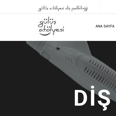
ANA SAYFA
D
İ
Ş