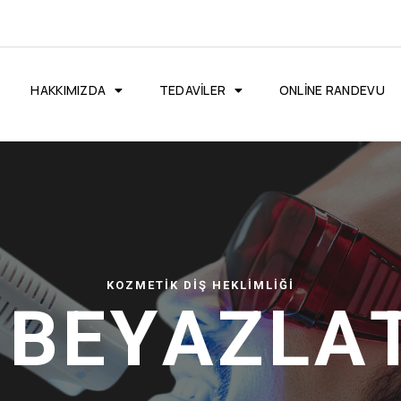
HAKKIMIZDA
TEDAVILER
ONLINE RANDEVU
KOZMETİK DİŞ HEKLİMLİĞİ
B
E
Y
A
Z
L
A