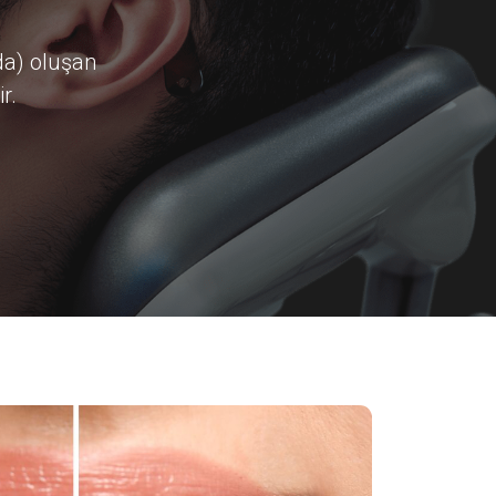
da) oluşan
r.