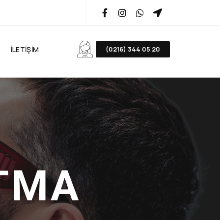
İLETIŞIM
(0216) 344 05 20​
T
M
A