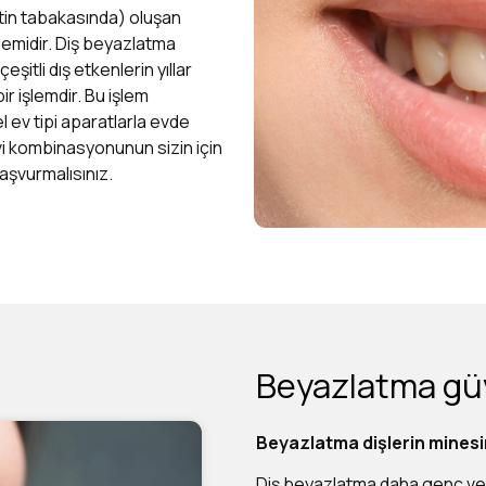
tin tabakasında) oluşan
lemidir. Diş beyazlatma
şitli dış etkenlerin yıllar
ir işlemdir. Bu işlem
ev tipi aparatlarla evde
avi kombinasyonunun sizin için
aşvurmalısınız.
Beyazlatma güv
Beyazlatma dişlerin minesi
Diş beyazlatma daha genç ve s