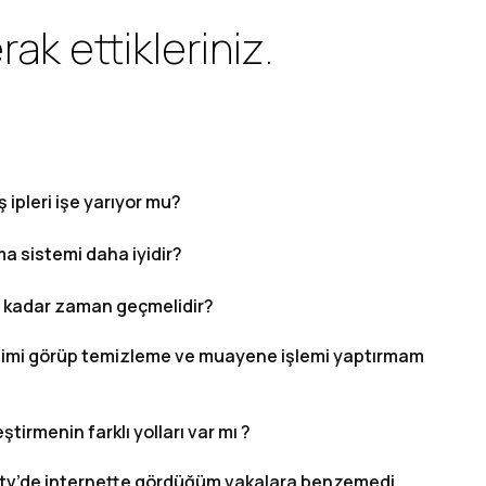
k ettikleriniz.
ş ipleri işe yarıyor mu?
a sistemi daha iyidir?
e kadar zaman geçmelidir?
imi görüp temizleme ve muayene işlemi yaptırmam
tirmenin farklı yolları var mı ?
 tv’de internette gördüğüm vakalara benzemedi.