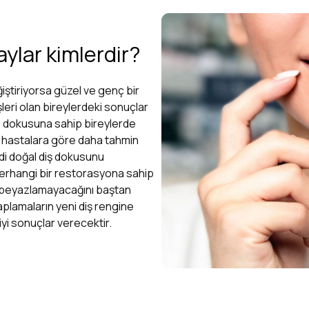
aylar kimlerdir?
ğiştiriyorsa güzel ve genç bir
eri olan bireylerdeki sonuçlar
ne dokusuna sahip bireylerde
n hastalara göre daha tahmin
endi doğal diş dokusunu
 herhangi bir restorasyona sahip
n beyazlamayacağını baştan
aplamaların yeni diş rengine
iyi sonuçlar verecektir.