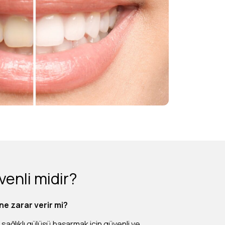
enli midir?
ne zarar verir mi?
ağlıklı gülüşü başarmak için güvenli ve