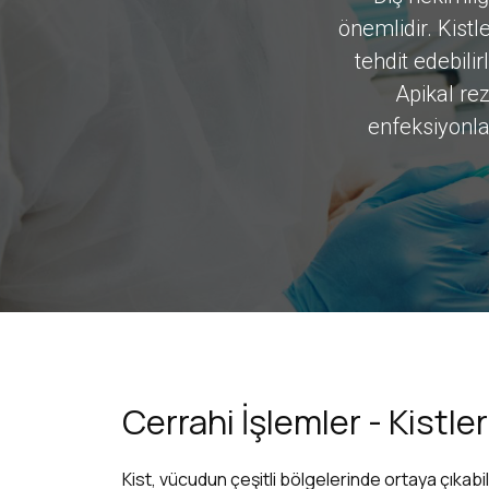
önemlidir. Kistle
önemlidir. Kistle
tehdit edebilir
tehdit edebilir
Apikal re
Apikal re
enfeksiyonla
enfeksiyonla
Cerrahi İşlemler - Kistler
Kist, vücudun çeşitli bölgelerinde ortaya çıkabi