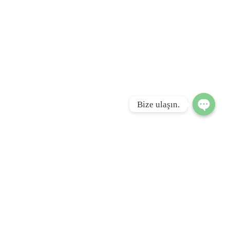
Bize ulaşın.
Open ch