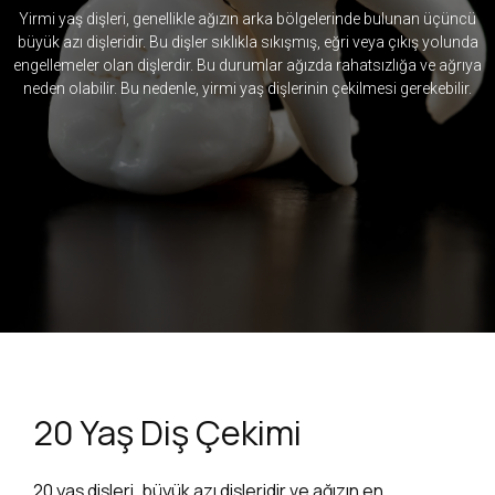
Yirmi yaş dişleri, genellikle ağızın arka bölgelerinde bulunan üçüncü
Yirmi yaş dişleri, genellikle ağızın arka bölgelerinde bulunan üçüncü
büyük azı dişleridir. Bu dişler sıklıkla sıkışmış, eğri veya çıkış yolunda
büyük azı dişleridir. Bu dişler sıklıkla sıkışmış, eğri veya çıkış yolunda
engellemeler olan dişlerdir. Bu durumlar ağızda rahatsızlığa ve ağrıya
engellemeler olan dişlerdir. Bu durumlar ağızda rahatsızlığa ve ağrıya
neden olabilir. Bu nedenle, yirmi yaş dişlerinin çekilmesi gerekebilir.
neden olabilir. Bu nedenle, yirmi yaş dişlerinin çekilmesi gerekebilir.
20 Yaş Diş Çekimi
20 yaş dişleri, büyük azı dişleridir ve ağızın en